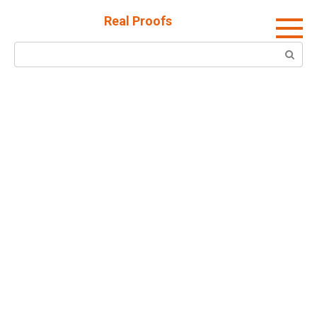
Skip
Real Proofs
to
content
Search: