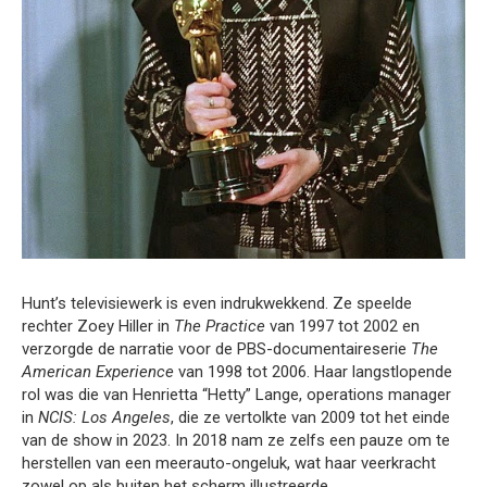
Hunt’s televisiewerk is even indrukwekkend. Ze speelde
rechter Zoey Hiller in
The Practice
van 1997 tot 2002 en
verzorgde de narratie voor de PBS-documentaireserie
The
American Experience
van 1998 tot 2006. Haar langstlopende
rol was die van Henrietta “Hetty” Lange, operations manager
in
NCIS: Los Angeles
, die ze vertolkte van 2009 tot het einde
van de show in 2023. In 2018 nam ze zelfs een pauze om te
herstellen van een meerauto-ongeluk, wat haar veerkracht
zowel op als buiten het scherm illustreerde.