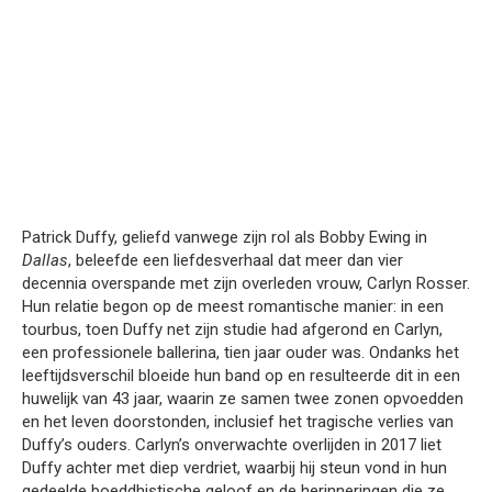
Patrick Duffy, geliefd vanwege zijn rol als Bobby Ewing in
Dallas
, beleefde een liefdesverhaal dat meer dan vier
decennia overspande met zijn overleden vrouw, Carlyn Rosser.
Hun relatie begon op de meest romantische manier: in een
tourbus, toen Duffy net zijn studie had afgerond en Carlyn,
een professionele ballerina, tien jaar ouder was. Ondanks het
leeftijdsverschil bloeide hun band op en resulteerde dit in een
huwelijk van 43 jaar, waarin ze samen twee zonen opvoedden
en het leven doorstonden, inclusief het tragische verlies van
Duffy’s ouders. Carlyn’s onverwachte overlijden in 2017 liet
Duffy achter met diep verdriet, waarbij hij steun vond in hun
gedeelde boeddhistische geloof en de herinneringen die ze