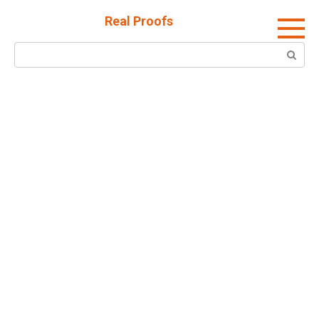
Skip
Real Proofs
to
content
Search: