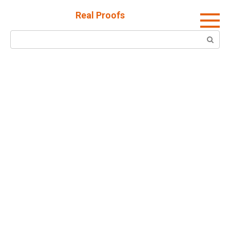
Skip
Real Proofs
to
content
Search: