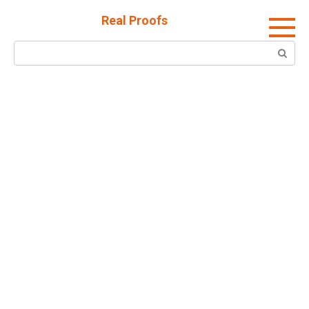
Skip
Real Proofs
to
content
Search: