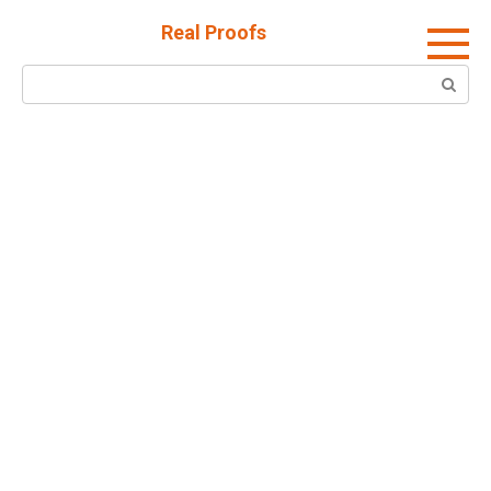
Skip
Real Proofs
to
content
Search: