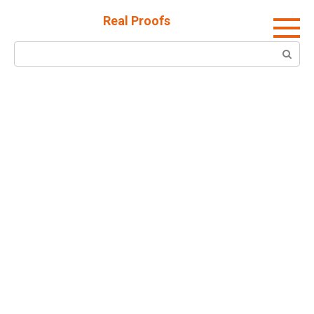
Skip
Real Proofs
to
content
Search: