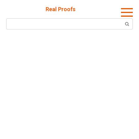
Skip
Real Proofs
to
content
Search: