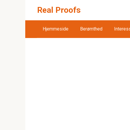
Skip
Real Proofs
to
content
Hjemmeside
Berømthed
Interes