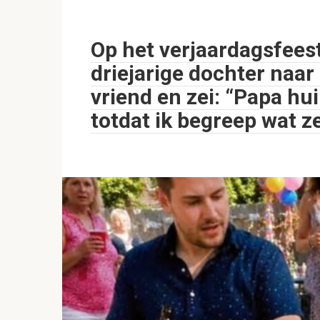
Op het verjaardagsfees
driejarige dochter naar
vriend en zei: “Papa huil
totdat ik begreep wat 