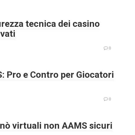
rezza tecnica dei casino
vati
0
: Pro e Contro per Giocatori
0
inò virtuali non AAMS sicuri