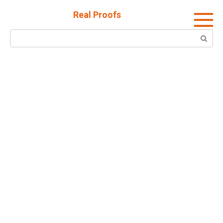
Skip
Real Proofs
to
content
Search: