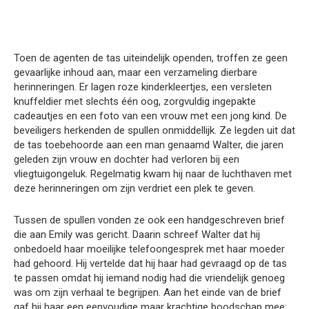
Toen de agenten de tas uiteindelijk openden, troffen ze geen
gevaarlijke inhoud aan, maar een verzameling dierbare
herinneringen. Er lagen roze kinderkleertjes, een versleten
knuffeldier met slechts één oog, zorgvuldig ingepakte
cadeautjes en een foto van een vrouw met een jong kind. De
beveiligers herkenden de spullen onmiddellijk. Ze legden uit dat
de tas toebehoorde aan een man genaamd Walter, die jaren
geleden zijn vrouw en dochter had verloren bij een
vliegtuigongeluk. Regelmatig kwam hij naar de luchthaven met
deze herinneringen om zijn verdriet een plek te geven.
Tussen de spullen vonden ze ook een handgeschreven brief
die aan Emily was gericht. Daarin schreef Walter dat hij
onbedoeld haar moeilijke telefoongesprek met haar moeder
had gehoord. Hij vertelde dat hij haar had gevraagd op de tas
te passen omdat hij iemand nodig had die vriendelijk genoeg
was om zijn verhaal te begrijpen. Aan het einde van de brief
gaf hij haar een eenvoudige maar krachtige boodschap mee: