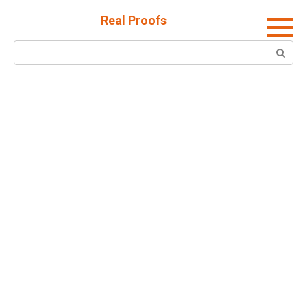
Skip
Real Proofs
to
content
Search: