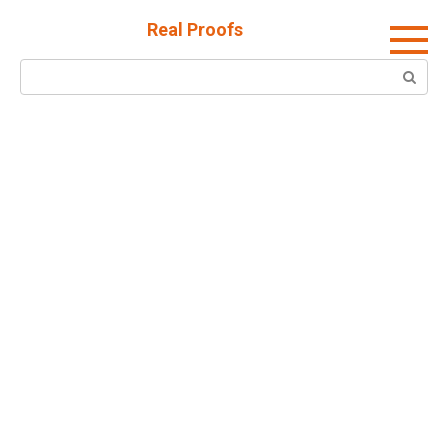
Skip
Real Proofs
to
content
Search: